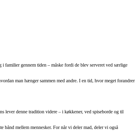
g i familier gennem tiden – måske fordi de blev serveret ved særlige
g hvordan man hænger sammen med andre. I en tid, hvor meget forandrer
s lever denne tradition videre – i køkkener, ved spiseborde og til
ærkeste bånd mellem mennesker. For når vi deler mad, deler vi også