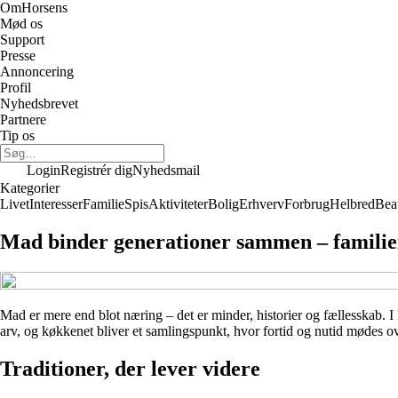
Om
Horsens
Mød os
Support
Presse
Annoncering
Profil
Nyhedsbrevet
Partnere
Tip os
Login
Registrér dig
Nyhedsmail
Kategorier
Livet
Interesser
Familie
Spis
Aktiviteter
Bolig
Erhverv
Forbrug
Helbred
Bea
Mad binder generationer sammen – familier
Mad er mere end blot næring – det er minder, historier og fællesskab. I 
arv, og køkkenet bliver et samlingspunkt, hvor fortid og nutid mødes o
Traditioner, der lever videre