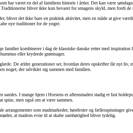
 som har været en del af familiens historie i årtier. Det kan være sønd
er. Traditionerne bliver ikke kun bevaret for smagens skyld, men fordi de
er, bliver det ikke bare en praktisk aktivitet, men en måde at give vær
be nye traditioner for de yngre.
e familier kombinerer i dag de klassiske danske retter med inspiration f
 hummus eller krydrede grøntsager.
læde. De ældre generationer ser, hvordan deres opskrifter får nyt liv, 
 men noget, der udvikler sig sammen med familien.
lien samles. I mange hjem i Horsens er aftensmaden stadig et fast holde
m at spise, men også om at være sammen.
ale arrangementer som madmarkeder, høstfester og fællesspisninger giv
e møder, at madens evne til at skabe samhørighed bliver tydelig.