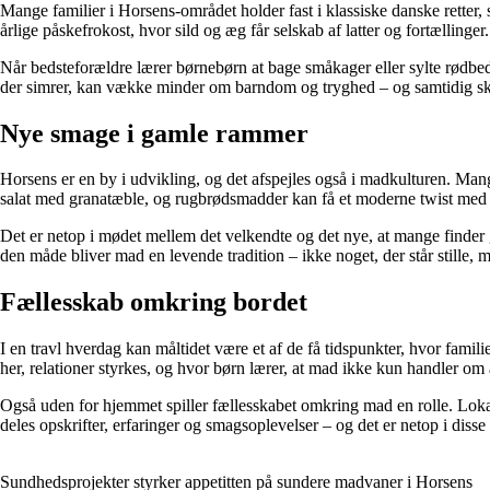
Mange familier i Horsens-området holder fast i klassiske danske retter,
årlige påskefrokost, hvor sild og æg får selskab af latter og fortælling
Når bedsteforældre lærer børnebørn at bage småkager eller sylte rødbed
der simrer, kan vække minder om barndom og tryghed – og samtidig ska
Nye smage i gamle rammer
Horsens er en by i udvikling, og det afspejles også i madkulturen. Mang
salat med granatæble, og rugbrødsmadder kan få et moderne twist med
Det er netop i mødet mellem det velkendte og det nye, at mange finder g
den måde bliver mad en levende tradition – ikke noget, der står stille,
Fællesskab omkring bordet
I en travl hverdag kan måltidet være et af de få tidspunkter, hvor fami
her, relationer styrkes, og hvor børn lærer, at mad ikke kun handler o
Også uden for hjemmet spiller fællesskabet omkring mad en rolle. Lok
deles opskrifter, erfaringer og smagsoplevelser – og det er netop i diss
Sundhedsprojekter styrker appetitten på sundere madvaner i Horsens