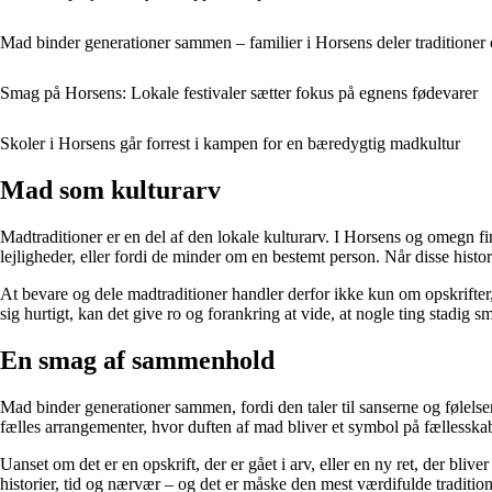
Mad binder generationer sammen – familier i Horsens deler traditioner
Smag på Horsens: Lokale festivaler sætter fokus på egnens fødevarer
Skoler i Horsens går forrest i kampen for en bæredygtig madkultur
Mad som kulturarv
Madtraditioner er en del af den lokale kulturarv. I Horsens og omegn f
lejligheder, eller fordi de minder om en bestemt person. Når disse histori
At bevare og dele madtraditioner handler derfor ikke kun om opskrifte
sig hurtigt, kan det give ro og forankring at vide, at nogle ting stadig sm
En smag af sammenhold
Mad binder generationer sammen, fordi den taler til sanserne og følelse
fælles arrangementer, hvor duften af mad bliver et symbol på fællesska
Uanset om det er en opskrift, der er gået i arv, eller en ny ret, der bliv
historier, tid og nærvær – og det er måske den mest værdifulde tradition 