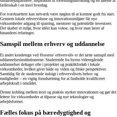
samarbejdspartnere, inspiration til forretningsudvikling og en følelse af
fællesskab i en travl hverdag.
For iværksættere kan netværk være nøglen til at komme godt fra start.
Gennem lokale erhvervshuse og innovationsmiljøer får nye
virksomheder adgang til sparring, mentorer og potentielle investorer.
Det skaber et miljø, hvor idéer kan vokse, og hvor man lærer af
hinandens erfaringer.
Samspil mellem erhverv og uddannelse
Et andet kendetegn ved Horsens’ erhvervsliv er det tætte samspil med
uddannelsesinstitutionerne. Studerende fra byens videregående
uddannelser deltager ofte i projekter og praktikforløb i lokale
virksomheder, hvilket giver både ny viden og friske perspektiver.
Samtidig får de studerende indsigt i erhvervslivets behov og
muligheder – en vigtig forudsætning for at fastholde kvalificeret
arbejdskraft i området.
Denne kobling mellem teori og praksis styrker innovationen og gør det
lettere for virksomheder at tilpasse sig nye teknologier og
arbejdsformer.
Fælles fokus på bæredygtighed og