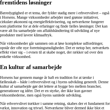
fremtidens løsninger
Bæredygtighed er et tema, der fylder stadig mere i erhvervslivet – også
i Horsens. Mange virksomheder arbejder med grønne initiativer,
cirkulær økonomi og energieffektivisering, og netværkene fungerer
som platforme for at dele erfaringer og finde fælles løsninger. Det kan
være alt fra samarbejde om affaldshåndtering til udvikling af nye
produkter med lavere klimaaftryk.
Når virksomheder går sammen om at løse komplekse udfordringer,
opstår der ofte nye forretningsmuligheder. Det er netop her, netværkets
effekt viser sig – i evnen til at skabe noget, der rækker ud over den
enkelte virksomhed.
En kultur af samarbejde
Horsens har gennem mange år haft en tradition for at tænke i
fællesskab – både i erhvervslivet og i byens udvikling generelt. Denne
kultur af samarbejde gør det lettere at bygge bro mellem brancher,
generationer og idéer. Det er en styrke, der ikke kun gavner
virksomhederne, men også byens samlede udvikling.
Når erhvervslivet trækker i samme retning, skabes der et fundament for
vækst, innovation og trivsel. Netværkene bliver dermed ikke blot et