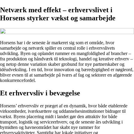
Netværk med effekt – erhvervslivet i
Horsens styrker vækst og samarbejde
Horsens har i de seneste år markeret sig som et område, hvor
samarbejde og netværk spiller en central rolle i erhvervslivets
udvikling. Byen og oplandet rummer en mangfoldighed af brancher –
fra produktion og håndværk til teknologi, handel og kreative erhverv –
og netop denne variation skaber grobund for nye partnerskaber og
idéudveksling. I en tid, hvor innovation og bæredygtighed er nøgleord,
bliver evnen til at samarbejde på tværs af fag og sektorer en afgørende
konkurrencefordel.
Et erhvervsliv i bevægelse
Horsens’ erhvervsliv er præget af en dynamik, hvor både etablerede
virksomheder, iværksættere og uddannelsesinstitutioner bidrager til
vækst. Byens placering midt i landet gør den attraktiv for både
transport, logistik og serviceerhverv, og de seneste års udvikling i
bymidten og havneområdet har skabt nye rammer for
erhvervsaktiviteter. Samtidig har lokale initiativer og