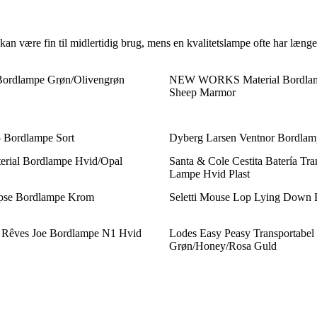
e kan være fin til midlertidig brug, mens en kvalitetslampe ofte har læn
ordlampe Grøn/Olivengrøn
NEW WORKS Material Bordlam
Sheep Marmor
Bordlampe Sort
Dyberg Larsen Ventnor Bordlam
rial Bordlampe Hvid/Opal
Santa & Cole Cestita Batería Tra
Lampe Hvid Plast
pse Bordlampe Krom
Seletti Mouse Lop Lying Down
e Rêves Joe Bordlampe N1 Hvid
Lodes Easy Peasy Transportabe
Grøn/Honey/Rosa Guld