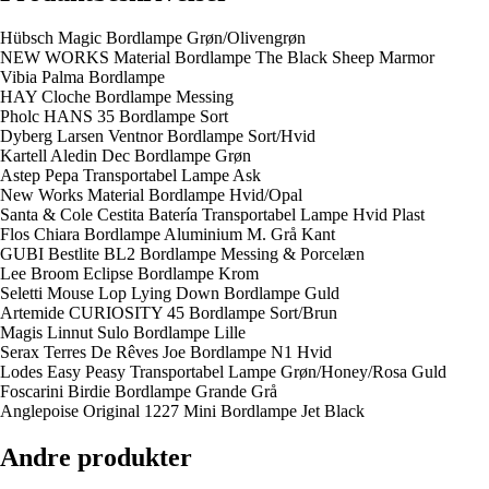
Hübsch Magic Bordlampe Grøn/Olivengrøn
NEW WORKS Material Bordlampe The Black Sheep Marmor
Vibia Palma Bordlampe
HAY Cloche Bordlampe Messing
Pholc HANS 35 Bordlampe Sort
Dyberg Larsen Ventnor Bordlampe Sort/Hvid
Kartell Aledin Dec Bordlampe Grøn
Astep Pepa Transportabel Lampe Ask
New Works Material Bordlampe Hvid/Opal
Santa & Cole Cestita Batería Transportabel Lampe Hvid Plast
Flos Chiara Bordlampe Aluminium M. Grå Kant
GUBI Bestlite BL2 Bordlampe Messing & Porcelæn
Lee Broom Eclipse Bordlampe Krom
Seletti Mouse Lop Lying Down Bordlampe Guld
Artemide CURIOSITY 45 Bordlampe Sort/Brun
Magis Linnut Sulo Bordlampe Lille
Serax Terres De Rêves Joe Bordlampe N1 Hvid
Lodes Easy Peasy Transportabel Lampe Grøn/Honey/Rosa Guld
Foscarini Birdie Bordlampe Grande Grå
Anglepoise Original 1227 Mini Bordlampe Jet Black
Andre produkter