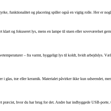
, funktionalitet og placering spiller også en vigtig rolle. Her er nogle
t klart og fokuseret lys, mens en lampe til stuen eller soveværelset ge
temperaturer – fra varmt, hyggeligt lys til koldt, hvidt arbejdslys. Væl
ler i glas, træ eller keramik. Materialet påvirker ikke kun udseendet, m
yset præcist, hvor du har brug for det. Andre har indbyggede USB-porte