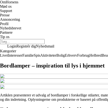
Om
Horsens
Mød os
Support
Presse
Annoncering
Profil
Nyhedsbrevet
Partnere
Tip os
Login
Registrér dig
Nyhedsmail
Kategorier
Livet
Interesser
Familie
Spis
Aktiviteter
Bolig
Erhverv
Forbrug
Helbred
Bea
Bordlamper – inspiration til lys i hjemmet
Artiklen præsenterer et udvalg af bordlamper i forskellige stilarter, mat
og din indretning. Oplysningerne om produkterne er baseret på offentlig