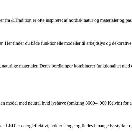
a &Tradition er ofte inspireret af nordisk natur og materialer og passe
er. Her finder du både funktionelle modeller til arbejdslys og dekorativ
turlige materialer. Deres bordlamper kombinerer funktionalitet med et
g en model med neutral hvid lysfarve (omkring 3000–4000 Kelvin) for a
r. LED er energieffektivt, holder længe og findes i mange lysstyrker o