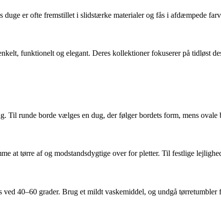
uge er ofte fremstillet i slidstærke materialer og fås i afdæmpede farver
elt, funktionelt og elegant. Deres kollektioner fokuserer på tidløst des
ng. Til runde borde vælges en dug, der følger bordets form, mens ovale 
mme at tørre af og modstandsdygtige over for pletter. Til festlige lejligh
ved 40–60 grader. Brug et mildt vaskemiddel, og undgå tørretumbler for