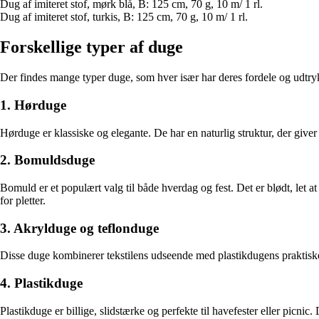
Dug af imiteret stof, mørk blå, B: 125 cm, 70 g, 10 m/ 1 rl.
Dug af imiteret stof, turkis, B: 125 cm, 70 g, 10 m/ 1 rl.
Forskellige typer af duge
Der findes mange typer duge, som hver især har deres fordele og udtry
1. Hørduge
Hørduge er klassiske og elegante. De har en naturlig struktur, der giver 
2. Bomuldsduge
Bomuld er et populært valg til både hverdag og fest. Det er blødt, le
for pletter.
3. Akrylduge og teflonduge
Disse duge kombinerer tekstilens udseende med plastikdugens praktiske 
4. Plastikduge
Plastikduge er billige, slidstærke og perfekte til havefester eller picni