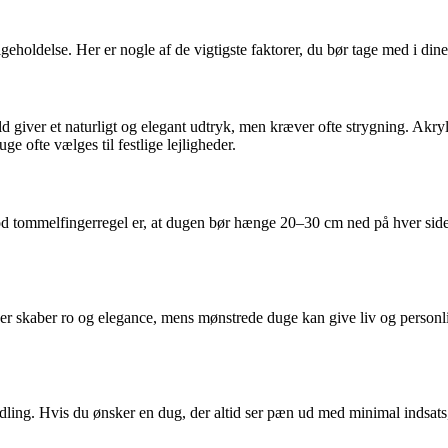
eholdelse. Her er nogle af de vigtigste faktorer, du bør tage med i dine
giver et naturligt og elegant udtryk, men kræver ofte strygning. Akryl- 
e ofte vælges til festlige lejligheder.
god tommelfingerregel er, at dugen bør hænge 20–30 cm ned på hver sid
ner skaber ro og elegance, mens mønstrede duge kan give liv og person
g. Hvis du ønsker en dug, der altid ser pæn ud med minimal indsats, ka