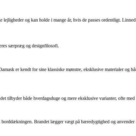
ge lejligheder og kan holde i mange år, hvis de passes ordentligt. Linned
res særpræg og designfilosofi.
Damask er kendt for sine klassiske mønstre, eksklusive materialer og 
et tilbyder både hverdagsduge og mere eksklusive varianter, ofte med
iv til borddækningen. Brandet lægger vægt på bæredygtighed og anvender 