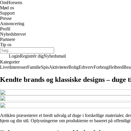
Om
Horsens
Mød os
Support
Presse
Annoncering
Profil
Nyhedsbrevet
Partnere
Tip os
Login
Registrér dig
Nyhedsmail
Kategorier
Livet
Interesser
Familie
Spis
Aktiviteter
Bolig
Erhverv
Forbrug
Helbred
Bea
Kendte brands og klassiske designs – duge 
Artiklen præsenterer et bredt udvalg af duge i forskellige materialer, de
hjem og din stil. Oplysningerne om produkterne er baseret på offentligt 