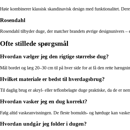
Høie kombinerer klassisk skandinavisk design med funktionalitet. Deres d
Rosendahl
Rosendahl tilbyder duge, der matcher brandets øvrige designunivers – enk
Ofte stillede spørgsmål
Hvordan vælger jeg den rigtige størrelse dug?
Mål bordet og læg 20–30 cm til på hver side for at få den rette hængni
Hvilket materiale er bedst til hverdagsbrug?
Til daglig brug er akryl- eller teflonbelagte duge praktiske, da de er ne
Hvordan vasker jeg en dug korrekt?
Følg altid vaskeanvisningen. De fleste bomulds- og hørduge kan vaskes 
Hvordan undgår jeg folder i dugen?