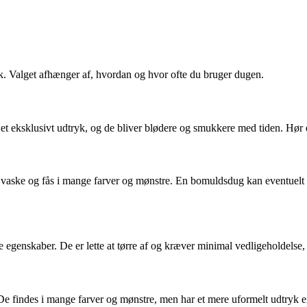
k. Valget afhænger af, hvordan og hvor ofte du bruger dugen.
et eksklusivt udtryk, og de bliver blødere og smukkere med tiden. Hør er 
t at vaske og fås i mange farver og mønstre. En bomuldsdug kan eventue
egenskaber. De er lette at tørre af og kræver minimal vedligeholdelse, 
c. De findes i mange farver og mønstre, men har et mere uformelt udtryk e